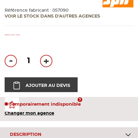
Bandes
Référence fabricant : 057090
VOIR LE STOCK DANS D'AUTRES AGENCES
Pannea
loading...
Panneau
-
+
AJOUTER AU DEVIS
Temporairement indisponible
Changer mon agence
DESCRIPTION