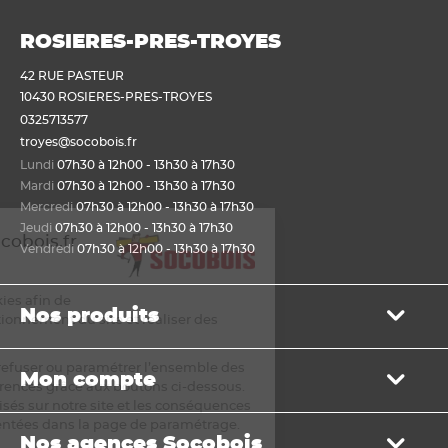
ROSIERES-PRES-TROYES
42 RUE PASTEUR
10430 ROSIERES-PRES-TROYES
0325713577
troyes@socobois.fr
Lundi
07h30 à 12h00 - 13h30 à 17h30
Mardi
07h30 à 12h00 - 13h30 à 17h30
Mercredi
07h30 à 12h00 - 13h30 à 17h30
Jeudi
07h30 à 12h00 - 13h30 à 17h30
envenue sur Socobois.fr
Vendredi
07h30 à 12h00 - 13h30 à 17h30
ookies
s utilisons des cookies afin de
Nos produits
mettre un bon fonctionnement du site et réaliser des
istiques de visite.
Bois de structure et de charpente
s pouvez accepter, refuser ou paramétrer l’ensemble des
Mon compte
Panneau
kies selon vos préférences grâce aux boutons ci-dessous.
Lame, bardage et lambris
iste des cookies utilisés sur notre site et les conséquences
Mon panier
leur refus sont présentées dans la page de paramétrage.
Menuiserie et fenêtre de toit
Nos agences Socobois
Mes bons de livraison