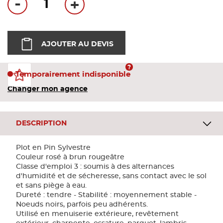
-
+
Bandes
Pannea
AJOUTER AU DEVIS
Panneau
Temporairement indisponible
Changer mon agence
DESCRIPTION
Plot en Pin Sylvestre
Couleur rosé à brun rougeâtre
Classe d'emploi 3 : soumis à des alternances
d'humidité et de sécheresse, sans contact avec le sol
et sans piège à eau.
Dureté : tendre - Stabilité : moyennement stable -
Noeuds noirs, parfois peu adhérents.
Utilisé en menuiserie extérieure, revêtement