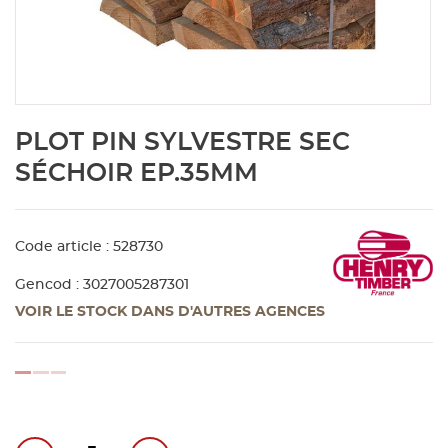
Aménagement extérieur
Panneau
Porte c
Accesso
Plafond
Clôture 
stratifié
Bois br
Panneau
Fenêtre 
Accesso
plafond
Carrele
Skip
PLOT PIN SYLVESTRE SEC
to
Panneau
Portail,
Colle et
the
SÉCHOIR EP.35MM
beginning
of
Tablette
Carreau
the
Code article : 528730
images
gallery
Panneau
Étanché
Gencod : 3027005287301
VOIR LE STOCK DANS D'AUTRES AGENCES
Panneau
loading...
Pannea