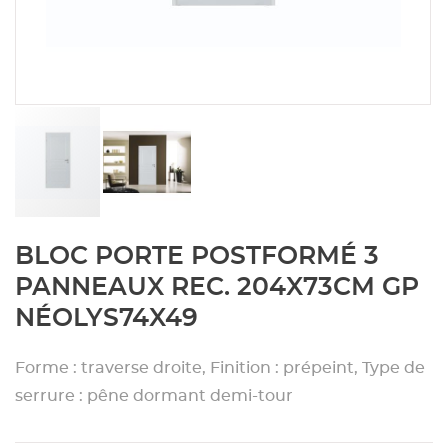
Aménagement extérieur
Panneau
Porte c
Accesso
Plafond
Clôture 
stratifié
Bois br
Panneau
Fenêtre 
Accesso
plafond
Carrele
Panneau
Portail,
Colle et
Tablette
Carreau
Skip
BLOC PORTE POSTFORMÉ 3
to
the
Panneau
Étanché
PANNEAUX REC. 204X73CM GP
beginning
NÉOLYS74X49
of
Panneau
the
images
Forme : traverse droite, Finition : prépeint, Type de
gallery
serrure : pêne dormant demi-tour
Pannea