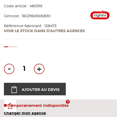
Bandes
Code article : 480319
Gencod : 3612960006830
Pannea
Référence fabricant : 128473
VOIR LE STOCK DANS D'AUTRES AGENCES
Panneau
loading...
-
+
AJOUTER AU DEVIS
Temporairement indisponible
Changer mon agence