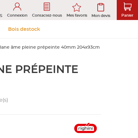
Connexion
Mes favoris
Contactez-nous
Panier
S
Mon devis
 &
Isolation et
Aménagement
Bois destock
Le stock
Prendre rendez-vous en ligne
s
cloison
extérieur
plane âme pleine prépeinte 40mm 204x93cm
NE PRÉPEINTE
tion
ROFIL
e(s)
D