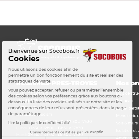
Voir tout
Plaque de plâtre acoustique
Plaque de plâtre feu
Plaque de plâtre haute dureté
Plaque de plâtre hydrofuge
Plaque de plâtre plafond
Plaque de plâtre sol
Bienvenue sur Socobois.fr
Plaque de plâtre standard
Cookies
Plaque autres matériaux
Nous utilisons des cookies afin de
permettre un bon fonctionnement du site et réaliser des
statistiques de visite.
ROSIERES-PRES-TROYES
Nos pr
Vous pouvez accepter, refuser ou paramétrer l’ensemble
Bois de stru
42 RUE PASTEUR
des cookies selon vos préférences grâce aux boutons ci-
10430 ROSIERES-PRES-TROYES
Panneau
dessous. La liste des cookies utilisés sur notre site et les
0325713577
conséquences de leur refus sont présentées dans la page
Lame, barda
de paramétrage.
troyes@socobois.fr
Menuiserie e
Dimanche
07h30 à 12h00 - 13h30 à 17h30
Lire la politique de confidentialité
Sols & murs
Lundi
07h30 à 12h00 - 13h30 à 17h30
Isolation et 
Consentements certifiés par
Mardi
07h30 à 12h00 - 13h30 à 17h30
Aménagemen