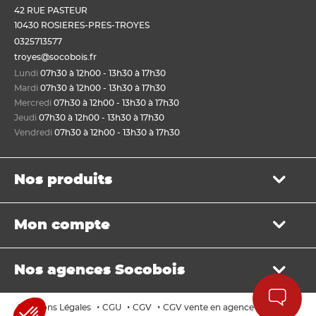
42 RUE PASTEUR
10430 ROSIERES-PRES-TROYES
0325713577
troyes@socobois.fr
Lundi
07h30 à 12h00 - 13h30 à 17h30
Mardi
07h30 à 12h00 - 13h30 à 17h30
Mercredi
07h30 à 12h00 - 13h30 à 17h30
Jeudi
07h30 à 12h00 - 13h30 à 17h30
Vendredi
07h30 à 12h00 - 13h30 à 17h30
Nos produits
Bois de structure et de charpente
Mon compte
Panneau
Lame, bardage et lambris
Mon panier
Menuiserie et fenêtre de toit
Nos agences Socobois
Mes bons de livraison
Sols & murs
Mes factures
Isolation et cloison
Localisez nos agences
Payer en ligne
•
•
•
•
Mentions Légales
CGU
CGV
CGV vente en agence
Cookies
Aménagement extérieur
Les services Socobois