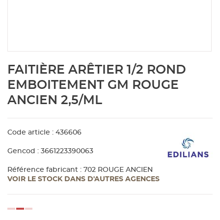
Aménagement extérieur
Panneau
Porte c
Accesso
Plafond
Clôture 
stratifié
Bois br
Panneau
Fenêtre 
Accesso
plafond
Carrele
Skip
FAITIÈRE ARÊTIER 1/2 ROND
to
Panneau
Portail,
Colle et
the
EMBOITEMENT GM ROUGE
beginning
ANCIEN 2,5/ML
of
Tablette
Carreau
the
images
gallery
Code article : 436606
Panneau
Étanché
Gencod : 3661223390063
Panneau
Référence fabricant : 702 ROUGE ANCIEN
VOIR LE STOCK DANS D'AUTRES AGENCES
Pannea
loading...