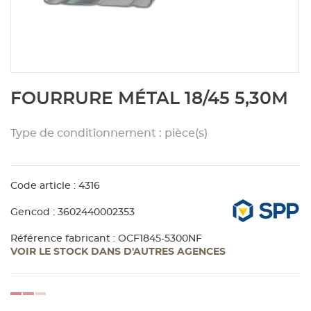
Aménagement extérieur
Panneau
Porte c
Accesso
Plafond
Clôture 
stratifié
Bois br
Panneau
Fenêtre 
Accesso
plafond
Carrele
Skip
FOURRURE MÉTAL 18/45 5,30M
to
Panneau
Portail,
Colle et
the
beginning
Type de conditionnement : pièce(s)
of
Tablette
Carreau
the
images
Code article : 4316
gallery
Panneau
Étanché
Gencod : 3602440002353
Panneau
Référence fabricant : OCF1845-5300NF
VOIR LE STOCK DANS D'AUTRES AGENCES
Pannea
loading...