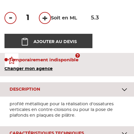
Bandes
-
+
Soit en ML
Pannea
Panneau
AJOUTER AU DEVIS
Temporairement indisponible
Changer mon agence
DESCRIPTION
profilé métallique pour la réalisation d'ossatures
verticales en contre-cloisons ou pour la pose de
plafonds en plaques de plâtre.
CARACTÉRISTIQUES TECHNIQUES