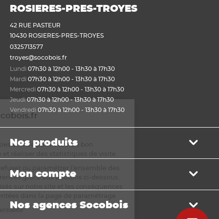
ROSIERES-PRES-TROYES
42 RUE PASTEUR
10430 ROSIERES-PRES-TROYES
0325713577
troyes@socobois.fr
Lundi
07h30 à 12h00 - 13h30 à 17h30
Mardi
07h30 à 12h00 - 13h30 à 17h30
Mercredi
07h30 à 12h00 - 13h30 à 17h30
Jeudi
07h30 à 12h00 - 13h30 à 17h30
Vendredi
07h30 à 12h00 - 13h30 à 17h30
venue sur Socobois.fr
okies
Nos produits
tilisons des cookies afin de permettre un bon
onnement du site et réaliser des statistiques de visite.
Bois de structure et de charpente
ouvez accepter, refuser ou paramétrer l’ensemble des
Mon compte
Panneau
s selon vos préférences grâce aux boutons ci-dessous.
Lame, bardage et lambris
te des cookies utilisés sur notre site et les conséquences
Mon panier
r refus sont présentées dans la page de paramétrage.
Menuiserie et fenêtre de toit
Nos agences Socobois
Mes bons de livraison
Sols & murs
 politique de confidentialité
Mes factures