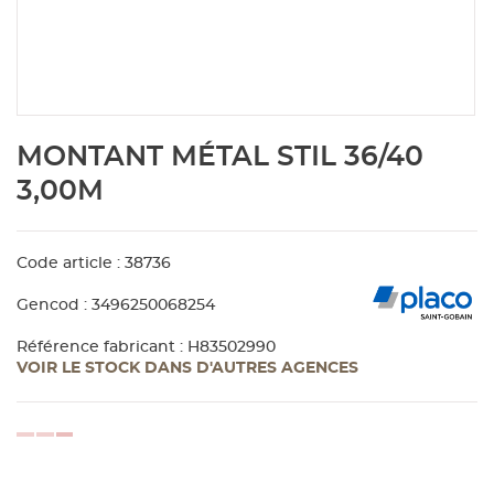
Aménagement extérieur
Panneau
Porte c
Accesso
Plafond
Clôture 
stratifié
Bois br
Panneau
Fenêtre 
Accesso
plafond
Carrele
Skip
MONTANT MÉTAL STIL 36/40
to
Panneau
Portail,
Colle et
the
3,00M
beginning
of
Tablette
Carreau
the
Code article : 38736
images
gallery
Panneau
Étanché
Gencod : 3496250068254
Référence fabricant : H83502990
VOIR LE STOCK DANS D'AUTRES AGENCES
Panneau
Pannea
loading...