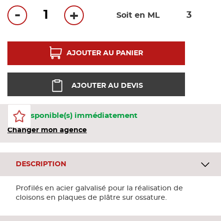
Bandes
-
+
Soit en ML
Pannea
AJOUTER AU PANIER
Panneau
AJOUTER AU DEVIS
4 Disponible(s) immédiatement
Changer mon agence
DESCRIPTION
Profilés en acier galvalisé pour la réalisation de
cloisons en plaques de plâtre sur ossature.