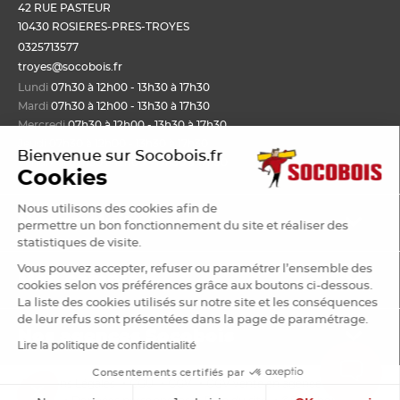
42 RUE PASTEUR
10430 ROSIERES-PRES-TROYES
0325713577
troyes@socobois.fr
Lundi
07h30 à 12h00 - 13h30 à 17h30
Mardi
07h30 à 12h00 - 13h30 à 17h30
Mercredi
07h30 à 12h00 - 13h30 à 17h30
Jeudi
07h30 à 12h00 - 13h30 à 17h30
Bienvenue sur Socobois.fr
Vendredi
07h30 à 12h00 - 13h30 à 17h30
Cookies
Nous utilisons des cookies afin de
Nos produits
permettre un bon fonctionnement du site et réaliser des
statistiques de visite.
Bois de structure et de charpente
Vous pouvez accepter, refuser ou paramétrer l’ensemble des
Mon compte
Panneau
cookies selon vos préférences grâce aux boutons ci-dessous.
Lame, bardage et lambris
La liste des cookies utilisés sur notre site et les conséquences
Mon panier
de leur refus sont présentées dans la page de paramétrage.
Menuiserie et fenêtre de toit
Nos agences Socobois
Mes bons de livraison
Sols & murs
Lire la politique de confidentialité
Mes factures
Isolation et cloison
Localisez nos agences
Consentements certifiés par
Payer en ligne
•
•
•
•
Mentions Légales
CGU
CGV
CGV vente en agence
Cookies
Aménagement extérieur
Les services Socobois