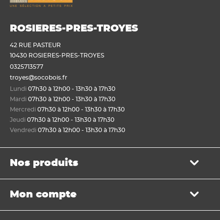
ROSIERES-PRES-TROYES
42 RUE PASTEUR
10430 ROSIERES-PRES-TROYES
0325713577
troyes@socobois.fr
Lundi
07h30 à 12h00 - 13h30 à 17h30
Mardi
07h30 à 12h00 - 13h30 à 17h30
Mercredi
07h30 à 12h00 - 13h30 à 17h30
Jeudi
07h30 à 12h00 - 13h30 à 17h30
Vendredi
07h30 à 12h00 - 13h30 à 17h30
Nos produits
Bois de structure et de charpente
Mon compte
Panneau
Lame, bardage et lambris
Mon panier
Menuiserie et fenêtre de toit