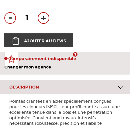
Bandes
-
+
Pannea
Panneau
AJOUTER AU DEVIS
Temporairement indisponible
Changer mon agence
DESCRIPTION
Pointes crantées en acier spécialement conçues
pour les cloueurs IM90i. Leur profil cranté assure une
excellente tenue dans le bois et une pénétration
optimisée. Convient aux travaux intensifs
nécessitant robustesse, précision et fiabilité