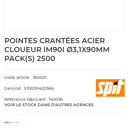
Aménagement extérieur
Panneau
Porte c
Accesso
Plafond
Clôture 
stratifié
Bois br
Panneau
Fenêtre 
Accesso
plafond
Carrele
Skip
POINTES CRANTÉES ACIER
to
Panneau
Portail,
Colle et
the
CLOUEUR IM90I Ø3,1X90MM
beginning
PACK(S) 2500
of
Tablette
Carreau
the
images
gallery
Code article : 360021
Panneau
Étanché
Gencod : 5701291420366
Panneau
Référence fabricant : 142036
VOIR LE STOCK DANS D'AUTRES AGENCES
Pannea
loading...