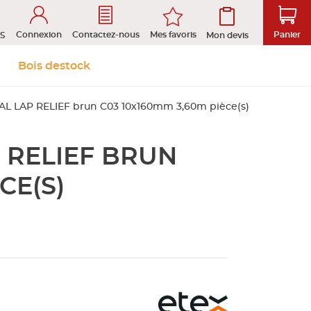
Connexion
Mes favoris
Contactez-nous
Panier
S
Mon devis
 &
Isolation et
Aménagement
Bois destock
Le stock
Prendre rendez-vous en ligne
s
cloison
extérieur
L LAP RELIEF brun C03 10x160mm 3,60m pièce(s)
 RELIEF BRUN
tion
ROFIL
CE(S)
D