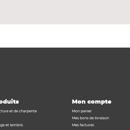
l du clin, la pose à recouvrement. C'est l'alternative idé
es lames de revêtement Cedral Lap sont parfaites pour l
oduits
Mon compte
cture et de charpente
Mon panier
Mes bons de livraison
ge et lambris
Mes factures