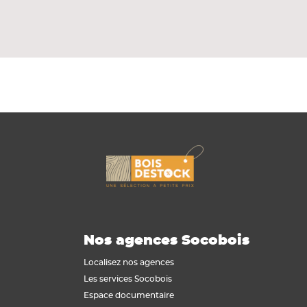
ale sans entretien et sans pourriture aux
es extensions, les nouvelles constructions
Nos agences Socobois
Localisez nos agences
Les services Socobois
Espace documentaire