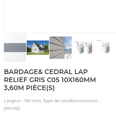
Aménagement extérieur
Panneau
Porte c
Accesso
Plafond
Clôture 
stratifié
Bois br
Panneau
Fenêtre 
Accesso
plafond
Carrele
Panneau
Portail,
Colle et
Tablette
Carreau
Skip
BARDAGE& CEDRAL LAP
to
Panneau
Étanché
the
RELIEF GRIS C05 10X160MM
beginning
3,60M PIÈCE(S)
Panneau
of
the
images
Largeur : 190 mm, Type de conditionnement :
Pannea
gallery
pièce(s)