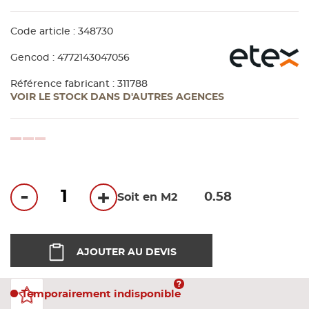
Bandes
Code article : 348730
Pannea
Gencod : 4772143047056
Référence fabricant : 311788
Panneau
VOIR LE STOCK DANS D'AUTRES AGENCES
loading...
-
+
Soit en M2
AJOUTER AU DEVIS
Temporairement indisponible