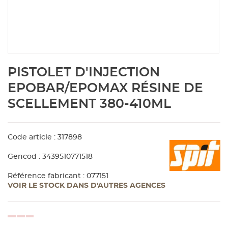
Aménagement extérieur
Panneau
Porte c
Accesso
Plafond
Clôture 
stratifié
Bois br
Panneau
Fenêtre 
Accesso
plafond
Carrele
Skip
PISTOLET D'INJECTION
to
Panneau
Portail,
Colle et
the
EPOBAR/EPOMAX RÉSINE DE
beginning
SCELLEMENT 380-410ML
of
Tablette
Carreau
the
images
gallery
Code article : 317898
Panneau
Étanché
Gencod : 3439510771518
Panneau
Référence fabricant : 077151
VOIR LE STOCK DANS D'AUTRES AGENCES
Pannea
loading...