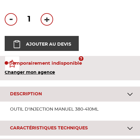
Bandes
-
+
Pannea
Panneau
AJOUTER AU DEVIS
Temporairement indisponible
Changer mon agence
DESCRIPTION
OUTIL D'INJECTION MANUEL 380-410ML
CARACTÉRISTIQUES TECHNIQUES