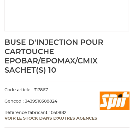
Aménagement extérieur
Panneau
Porte c
Accesso
Plafond
Clôture 
stratifié
Bois br
Panneau
Fenêtre 
Accesso
plafond
Carrele
Skip
BUSE D'INJECTION POUR
to
Panneau
Portail,
Colle et
the
CARTOUCHE
beginning
EPOBAR/EPOMAX/CMIX
of
Tablette
Carreau
the
SACHET(S) 10
images
gallery
Panneau
Étanché
Code article : 317867
Panneau
Gencod : 3439510508824
Référence fabricant : 050882
VOIR LE STOCK DANS D'AUTRES AGENCES
Pannea