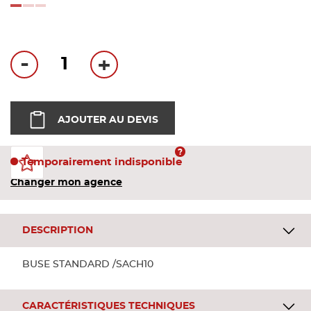
Bandes
loading...
Pannea
-
+
Panneau
AJOUTER AU DEVIS
Temporairement indisponible
Changer mon agence
DESCRIPTION
BUSE STANDARD /SACH10
CARACTÉRISTIQUES TECHNIQUES