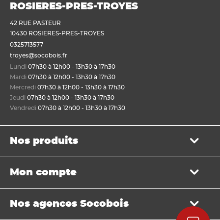
ROSIERES-PRES-TROYES
42 RUE PASTEUR
10430 ROSIERES-PRES-TROYES
0325713577
troyes@socobois.fr
Lundi
07h30 à 12h00 - 13h30 à 17h30
Mardi
07h30 à 12h00 - 13h30 à 17h30
Mercredi
07h30 à 12h00 - 13h30 à 17h30
Jeudi
07h30 à 12h00 - 13h30 à 17h30
Vendredi
07h30 à 12h00 - 13h30 à 17h30
Nos produits
Bois de structure et de charpente
Mon compte
Panneau
Lame, bardage et lambris
Mon panier
Menuiserie et fenêtre de toit
Nos agences Socobois
Mes bons de livraison
Sols & murs
Mes factures
Isolation et cloison