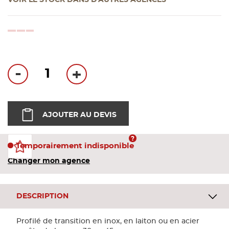
VOIR LE STOCK DANS D'AUTRES AGENCES
Bandes
loading...
Pannea
Panneau
-
+
AJOUTER AU DEVIS
Temporairement indisponible
Changer mon agence
DESCRIPTION
Profilé de transition en inox, en laiton ou en acier