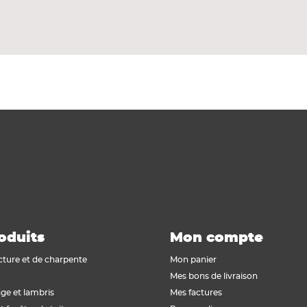
ents de sol.
.
uteur entre deux revêtements.
oduits
Mon compte
cture et de charpente
Mon panier
Mes bons de livraison
ge et lambris
Mes factures