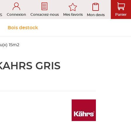
Connexion
Mes favoris
Contactez-nous
Panier
S
Mon devis
 &
Isolation et
Aménagement
Bois destock
Le stock
Prendre rendez-vous en ligne
s
cloison
extérieur
u(x) 15m2
KAHRS GRIS
tion
ROFIL
D