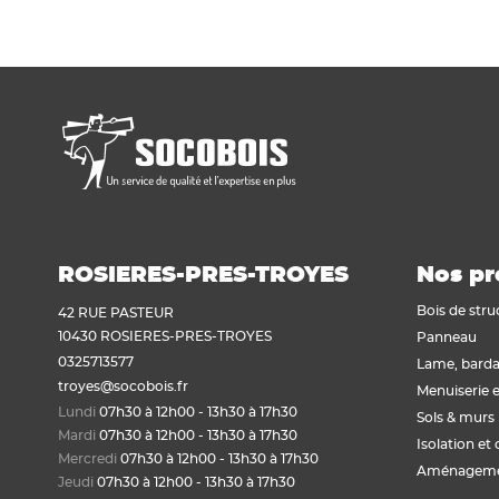
Voir tout
Plaque de plâtre acoustique
Plaque de plâtre feu
Plaque de plâtre haute dureté
Plaque de plâtre hydrofuge
Plaque de plâtre plafond
Plaque de plâtre sol
Plaque de plâtre standard
Plaque autres matériaux
ROSIERES-PRES-TROYES
Nos pr
Bois de stru
42 RUE PASTEUR
10430 ROSIERES-PRES-TROYES
Panneau
0325713577
Lame, barda
troyes@socobois.fr
Menuiserie e
Lundi
07h30 à 12h00 - 13h30 à 17h30
Sols & murs
Mardi
07h30 à 12h00 - 13h30 à 17h30
Isolation et 
Mercredi
07h30 à 12h00 - 13h30 à 17h30
Aménagemen
Jeudi
07h30 à 12h00 - 13h30 à 17h30