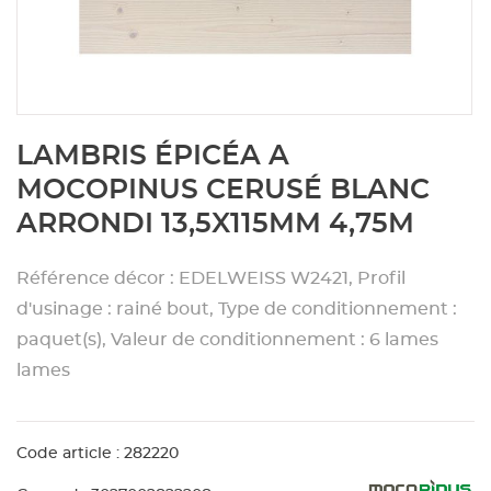
Aménagement extérieur
Panneau
Porte c
Accesso
Plafond
Clôture 
stratifié
Bois br
Panneau
Fenêtre 
Accesso
plafond
Carrele
Skip
LAMBRIS ÉPICÉA A
to
Panneau
Portail,
Colle et
the
MOCOPINUS CERUSÉ BLANC
beginning
ARRONDI 13,5X115MM 4,75M
of
Tablette
Carreau
the
images
Référence décor : EDELWEISS W2421, Profil
gallery
Panneau
Étanché
d'usinage : rainé bout, Type de conditionnement :
paquet(s), Valeur de conditionnement : 6 lames
Panneau
lames
Pannea
Code article : 282220