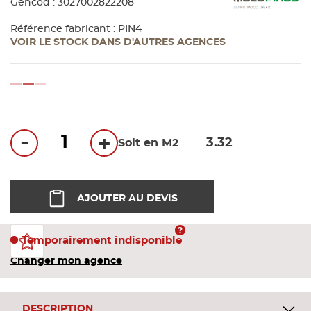
Gencod : 3027002822208
Bandes
Référence fabricant : PIN4
VOIR LE STOCK DANS D'AUTRES AGENCES
Pannea
loading...
Panneau
-
+
Soit en M2
AJOUTER AU DEVIS
Temporairement indisponible
Changer mon agence
DESCRIPTION