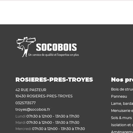
Voir tout
Plaque de plâtre acoustique
Plaque de plâtre feu
Plaque de plâtre haute dureté
Plaque de plâtre hydrofuge
Plaque de plâtre plafond
Plaque de plâtre sol
Plaque de plâtre standard
Plaque autres matériaux
ROSIERES-PRES-TROYES
Nos pr
Bois de stru
42 RUE PASTEUR
10430 ROSIERES-PRES-TROYES
Panneau
0325713577
Lame, barda
troyes@socobois.fr
Menuiserie e
Lundi
07h30 à 12h00 - 13h30 à 17h30
Sols & murs
Mardi
07h30 à 12h00 - 13h30 à 17h30
Isolation et 
Mercredi
07h30 à 12h00 - 13h30 à 17h30
Aménagemen