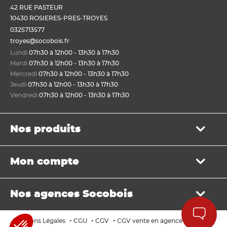
42 RUE PASTEUR
10430 ROSIERES-PRES-TROYES
0325713577
troyes@socobois.fr
Lundi
07h30 à 12h00 - 13h30 à 17h30
Mardi
07h30 à 12h00 - 13h30 à 17h30
Mercredi
07h30 à 12h00 - 13h30 à 17h30
Jeudi
07h30 à 12h00 - 13h30 à 17h30
Vendredi
07h30 à 12h00 - 13h30 à 17h30
Nos produits
Bois de structure et de charpente
Mon compte
Panneau
Lame, bardage et lambris
Mon panier
Menuiserie et fenêtre de toit
Nos agences Socobois
Mes bons de livraison
Sols & murs
Mes factures
Isolation et cloison
Localisez nos agences
Payer en ligne
•
•
•
•
Mentions Légales
CGU
CGV
CGV vente en agence
Cookies
Aménagement extérieur
Les services Socobois