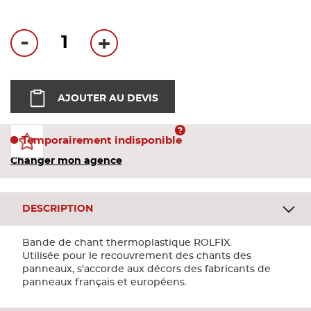
Bandes
-
+
Pannea
Panneau
AJOUTER AU DEVIS
Temporairement indisponible
Changer mon agence
DESCRIPTION
Bande de chant thermoplastique ROLFIX.
Utilisée pour le recouvrement des chants des
panneaux, s'accorde aux décors des fabricants de
panneaux français et européens.