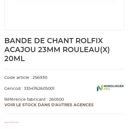
Aménagement extérieur
Panneau
Porte c
Accesso
Plafond
Clôture 
stratifié
Bois br
Panneau
Fenêtre 
Accesso
plafond
Carrele
Skip
BANDE DE CHANT ROLFIX
to
Panneau
Portail,
Colle et
the
ACAJOU 23MM ROULEAU(X)
beginning
20ML
of
Tablette
Carreau
the
images
gallery
Code article : 256930
Panneau
Étanché
Gencod : 3354762605001
Panneau
Référence fabricant : 260500
VOIR LE STOCK DANS D'AUTRES AGENCES
Pannea
loading...