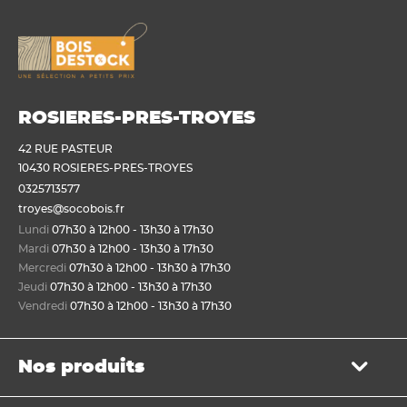
ROSIERES-PRES-TROYES
42 RUE PASTEUR
10430 ROSIERES-PRES-TROYES
0325713577
troyes@socobois.fr
Lundi
07h30 à 12h00 - 13h30 à 17h30
Mardi
07h30 à 12h00 - 13h30 à 17h30
Mercredi
07h30 à 12h00 - 13h30 à 17h30
Jeudi
07h30 à 12h00 - 13h30 à 17h30
Vendredi
07h30 à 12h00 - 13h30 à 17h30
ois.fr
Nos produits
 afin de permettre un bon
éaliser des statistiques de visite.
Bois de structure et de charpente