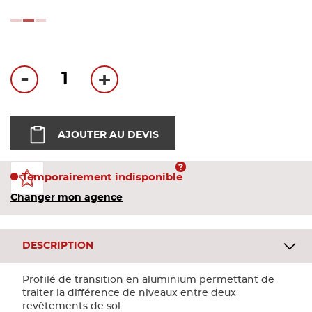
Bandes
loading...
Pannea
-
+
Panneau
AJOUTER AU DEVIS
Temporairement indisponible
Changer mon agence
DESCRIPTION
Profilé de transition en aluminium permettant de
traiter la différence de niveaux entre deux
revêtements de sol.