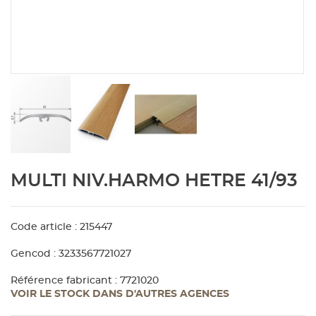
Aménagement extérieur
Panneau
Porte c
Accesso
Plafond
Clôture 
stratifié
Bois br
Panneau
Fenêtre 
Accesso
plafond
Carrele
Panneau
Portail,
Colle et
Tablette
Carreau
Skip
MULTI NIV.HARMO HETRE 41/93
to
the
Panneau
Étanché
beginning
of
Code article : 215447
Panneau
the
Gencod : 3233567721027
images
gallery
Pannea
Référence fabricant : 7721020
VOIR LE STOCK DANS D'AUTRES AGENCES