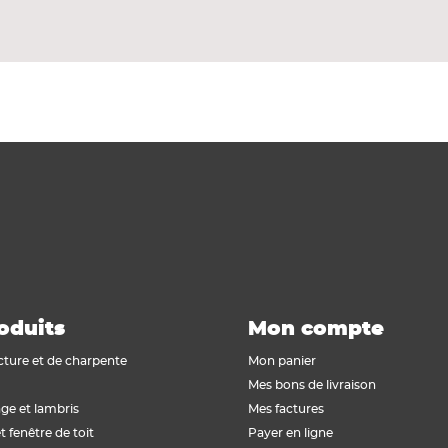
nnecter des petites ossatures de menuiseries intérieur
N 10346.
oduits
Mon compte
cture et de charpente
Mon panier
Mes bons de livraison
ge et lambris
Mes factures
t fenêtre de toit
Payer en ligne