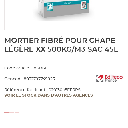
Aménagement extérieur
Panneau
Porte c
Accesso
Plafond
Clôture 
stratifié
Bois br
Panneau
Fenêtre 
Accesso
plafond
Carrele
Skip
MORTIER FIBRÉ POUR CHAPE
to
Panneau
Portail,
Colle et
the
LÉGÈRE XX 500KG/M3 SAC 45L
beginning
of
Tablette
Carreau
the
Code article : 1851761
images
gallery
Panneau
Étanché
Gencod : 8032797749925
Référence fabricant : 02013045FFRPS
VOIR LE STOCK DANS D'AUTRES AGENCES
Panneau
Pannea
loading...