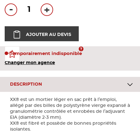
Bandes
-
+
Pannea
AJOUTER AU DEVIS
Panneau
Temporairement indisponible
Changer mon agence
DESCRIPTION
XX® est un mortier léger en sac prêt à l’emploi,
allégé par des billes de polystyrène vierge expansé à
granulométrie contrôlée et enrobées de l’adjuvant
EIA (diamètre 2-3 mm).
XX® est fibré et possède de bonnes propriétés
isolantes.