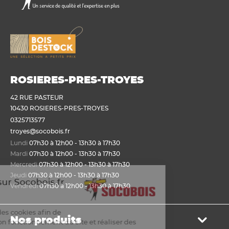
ROSIERES-PRES-TROYES
42 RUE PASTEUR
10430 ROSIERES-PRES-TROYES
0325713577
troyes@socobois.fr
Lundi
07h30 à 12h00 - 13h30 à 17h30
Mardi
07h30 à 12h00 - 13h30 à 17h30
Mercredi
07h30 à 12h00 - 13h30 à 17h30
Jeudi
07h30 à 12h00 - 13h30 à 17h30
ienvenue sur Socobois.fr
Vendredi
07h30 à 12h00 - 13h30 à 17h30
Cookies
ous utilisons des cookies afin de
Nos produits
ermettre un bon fonctionnement du site et réaliser des