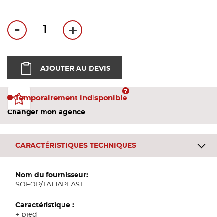
Bandes
-
+
Pannea
Panneau
AJOUTER AU DEVIS
Temporairement indisponible
Changer mon agence
CARACTÉRISTIQUES TECHNIQUES
Plus
d'informations
SOFOP/TALIAPLAST
+ pied