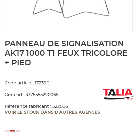
Aménagement extérieur
Panneau
Porte c
Accesso
Plafond
Clôture 
stratifié
Bois br
Panneau
Fenêtre 
Accesso
plafond
Carrele
Skip
PANNEAU DE SIGNALISATION
to
Panneau
Portail,
Colle et
the
AK17 1000 T1 FEUX TRICOLORE
beginning
+ PIED
of
Tablette
Carreau
the
images
gallery
Code article : 172390
Panneau
Étanché
Gencod : 3375555220065
Panneau
Référence fabricant : 522006
VOIR LE STOCK DANS D'AUTRES AGENCES
Pannea
loading...