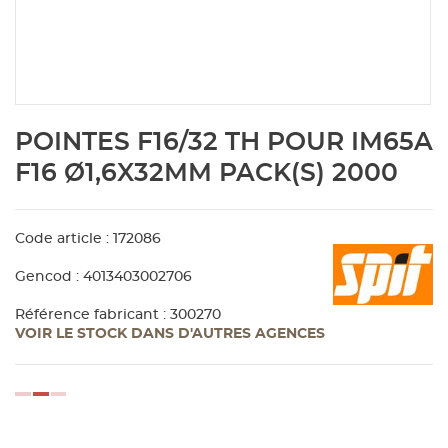
Aménagement extérieur
Panneau
Porte c
Accesso
Plafond
Clôture 
stratifié
Bois br
Panneau
Fenêtre 
Accesso
plafond
Carrele
Skip
POINTES F16/32 TH POUR IM65A
to
Panneau
Portail,
Colle et
the
F16 Ø1,6X32MM PACK(S) 2000
beginning
of
Tablette
Carreau
the
Code article : 172086
images
gallery
Panneau
Étanché
Gencod : 4013403002706
Référence fabricant : 300270
VOIR LE STOCK DANS D'AUTRES AGENCES
Panneau
Pannea
loading...