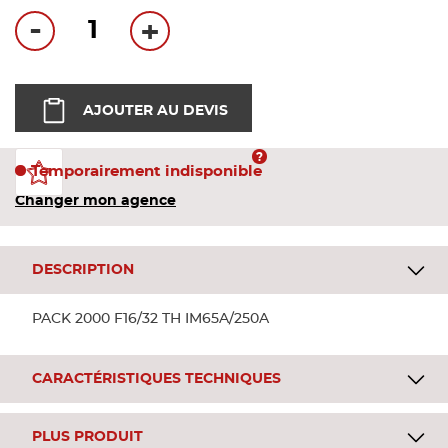
Bandes
-
+
Pannea
AJOUTER AU DEVIS
Panneau
Temporairement indisponible
Changer mon agence
DESCRIPTION
PACK 2000 F16/32 TH IM65A/250A
CARACTÉRISTIQUES TECHNIQUES
PLUS PRODUIT