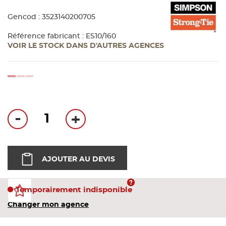
Bandes
Gencod : 3523140200705
Pannea
Référence fabricant : ES10/160
VOIR LE STOCK DANS D'AUTRES AGENCES
Panneau
loading...
-
+
AJOUTER AU DEVIS
Temporairement indisponible
Changer mon agence