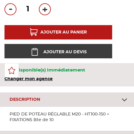
Bandes
-
+
Pannea
AJOUTER AU PANIER
Panneau
AJOUTER AU DEVIS
14 Disponible(s) immédiatement
Changer mon agence
DESCRIPTION
PIED DE POTEAU RÉGLABLE M20 - HT100-150 +
FIXATIONS Bte de 10