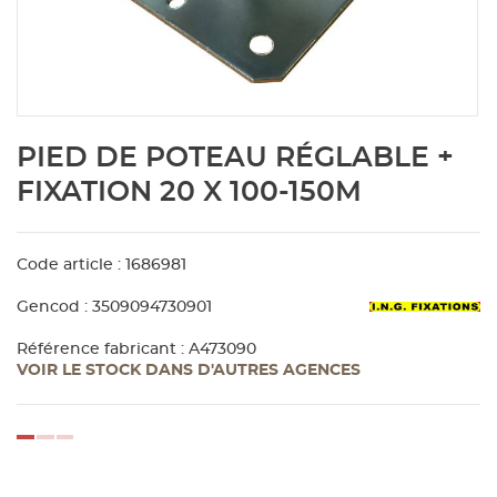
Aménagement extérieur
Panneau
Porte c
Accesso
Plafond
Clôture 
stratifié
Bois br
Panneau
Fenêtre 
Accesso
plafond
Carrele
Skip
PIED DE POTEAU RÉGLABLE +
to
Panneau
Portail,
Colle et
the
FIXATION 20 X 100-150M
beginning
of
Tablette
Carreau
the
Code article : 1686981
images
gallery
Panneau
Étanché
Gencod : 3509094730901
Référence fabricant : A473090
VOIR LE STOCK DANS D'AUTRES AGENCES
Panneau
Pannea
loading...