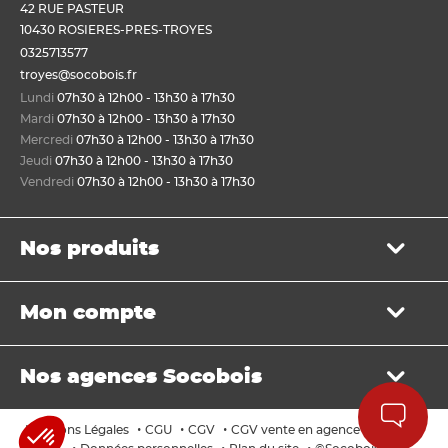
42 RUE PASTEUR
10430 ROSIERES-PRES-TROYES
0325713577
troyes@socobois.fr
Lundi
07h30 à 12h00 - 13h30 à 17h30
Mardi
07h30 à 12h00 - 13h30 à 17h30
Mercredi
07h30 à 12h00 - 13h30 à 17h30
Jeudi
07h30 à 12h00 - 13h30 à 17h30
Vendredi
07h30 à 12h00 - 13h30 à 17h30
Nos produits
Bois de structure et de charpente
Mon compte
Panneau
Lame, bardage et lambris
Mon panier
Menuiserie et fenêtre de toit
Nos agences Socobois
Mes bons de livraison
Sols & murs
Mes factures
Isolation et cloison
Localisez nos agences
Payer en ligne
•
•
•
•
Mentions Légales
CGU
CGV
CGV vente en agence
Cookies
Aménagement extérieur
Les services Socobois