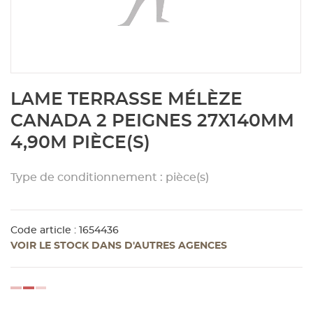
Aménagement extérieur
Panneau
Porte c
Accesso
Plafond
Clôture 
stratifié
Bois br
Panneau
Fenêtre 
Accesso
plafond
Carrele
Skip
LAME TERRASSE MÉLÈZE
to
Panneau
Portail,
Colle et
the
CANADA 2 PEIGNES 27X140MM
beginning
4,90M PIÈCE(S)
of
Tablette
Carreau
the
images
Type de conditionnement : pièce(s)
gallery
Panneau
Étanché
Code article : 1654436
Panneau
VOIR LE STOCK DANS D'AUTRES AGENCES
Pannea
loading...