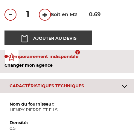
Bandes
-
+
Soit en M2
Pannea
AJOUTER AU DEVIS
Panneau
Temporairement indisponible
Changer mon agence
CARACTÉRISTIQUES TECHNIQUES
Plus
d'informations
HENRY PIERRE ET FILS
0.5