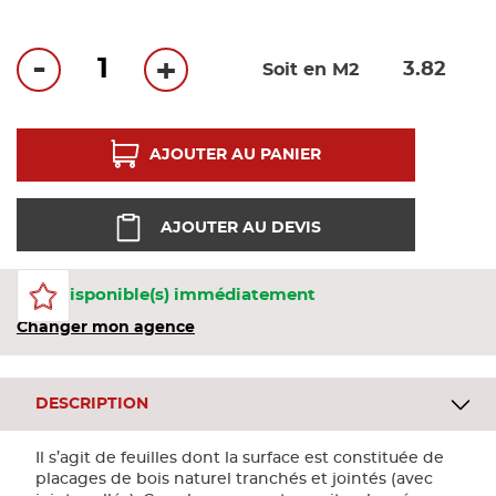
Bandes
-
+
Soit en M2
Pannea
Panneau
AJOUTER AU PANIER
AJOUTER AU DEVIS
14 Disponible(s) immédiatement
Changer mon agence
DESCRIPTION
Il s’agit de feuilles dont la surface est constituée de
placages de bois naturel tranchés et jointés (avec