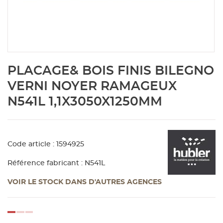
Aménagement extérieur
Panneau
Porte c
Accesso
Plafond
Clôture 
stratifié
Bois br
Panneau
Fenêtre 
Accesso
plafond
Carrele
Skip
PLACAGE& BOIS FINIS BILEGNO
to
Panneau
Portail,
Colle et
the
VERNI NOYER RAMAGEUX
beginning
N541L 1,1X3050X1250MM
of
Tablette
Carreau
the
images
gallery
Panneau
Étanché
Code article : 1594925
Référence fabricant : N541L
Panneau
VOIR LE STOCK DANS D'AUTRES AGENCES
Pannea
loading...