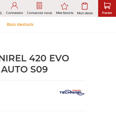
Connexion
Mes favoris
Contactez-nous
Panier
S
Mon devis
 &
Isolation et
Aménagement
Bois destock
Le stock
Prendre rendez-vous en ligne
s
cloison
extérieur
NIREL 420 EVO
tion
ROFIL
 AUTO S09
D