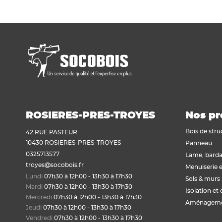
Voir tout
Plaque de plâtre acoustique
Plaque de plâtre feu
Plaque de plâtre haute dureté
Plaque de plâtre hydrofuge
Plaque de plâtre plafond
Plaque de plâtre sol
Plaque de plâtre standard
Plaque autres matériaux
ROSIERES-PRES-TROYES
Nos pr
Bois de stru
42 RUE PASTEUR
10430 ROSIERES-PRES-TROYES
Panneau
0325713577
Lame, barda
troyes@socobois.fr
Menuiserie e
Lundi
07h30 à 12h00 - 13h30 à 17h30
Sols & murs
Mardi
07h30 à 12h00 - 13h30 à 17h30
Isolation et 
Mercredi
07h30 à 12h00 - 13h30 à 17h30
Aménagemen
Jeudi
07h30 à 12h00 - 13h30 à 17h30
Vendredi
07h30 à 12h00 - 13h30 à 17h30