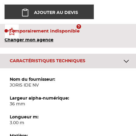
Bandes
AJOUTER AU DEVIS
Pannea
Temporairement indisponible
Changer mon agence
Panneau
CARACTÉRISTIQUES TECHNIQUES
Plus
d'informations
JORIS IDE NV
36 mm
3.00 m