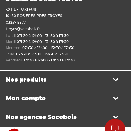
42 RUE PASTEUR
10430 ROSIERES-PRES-TROYES
0325713577
troyes@socobois.fr
Lundi
07h30 à 12h00 - 13h30 à 17h30
Mardi
07h30 à 12h00 - 13h30 à 17h30
Mercredi
07h30 à 12h00 - 13h30 à 17h30
Jeudi
07h30 à 12h00 - 13h30 à 17h30
Vendredi
07h30 à 12h00 - 13h30 à 17h30
Nos produits
Bois de structure et de charpente
Mon compte
Panneau
Lame, bardage et lambris
Mon panier
Menuiserie et fenêtre de toit
Nos agences Socobois
Mes bons de livraison
Sols & murs
Mes factures
Isolation et cloison
Localisez nos agences