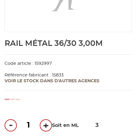
Aménagement extérieur
Panneau
Porte c
Accesso
Plafond
Clôture 
stratifié
Bois br
Panneau
Fenêtre 
Accesso
plafond
Carrele
Skip
RAIL MÉTAL 36/30 3,00M
to
Panneau
Portail,
Colle et
the
beginning
of
Code article : 1592997
Tablette
Carreau
the
Référence fabricant : 15833
images
VOIR LE STOCK DANS D'AUTRES AGENCES
gallery
Panneau
Étanché
loading...
Panneau
Pannea
-
+
Soit en ML