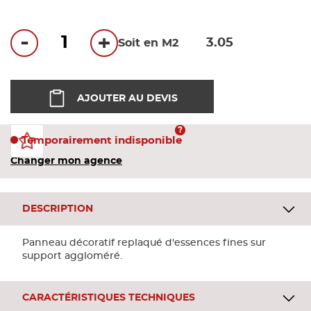
Bandes
-
+
Soit en M2
Pannea
Panneau
AJOUTER AU DEVIS
Temporairement indisponible
Changer mon agence
DESCRIPTION
Panneau décoratif replaqué d'essences fines sur
support aggloméré.
CARACTÉRISTIQUES TECHNIQUES