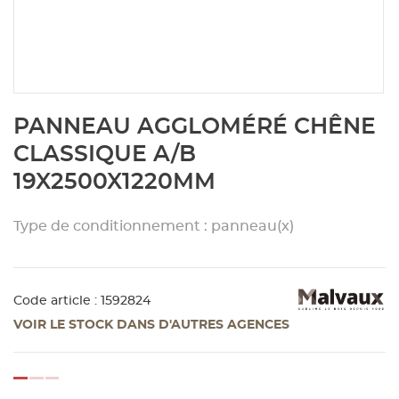
Aménagement extérieur
Panneau
Porte c
Accesso
Plafond
Clôture 
stratifié
Bois br
Panneau
Fenêtre 
Accesso
plafond
Carrele
Skip
PANNEAU AGGLOMÉRÉ CHÊNE
to
Panneau
Portail,
Colle et
the
CLASSIQUE A/B
beginning
19X2500X1220MM
of
Tablette
Carreau
the
images
Type de conditionnement : panneau(x)
gallery
Panneau
Étanché
Panneau
Code article : 1592824
VOIR LE STOCK DANS D'AUTRES AGENCES
Pannea
loading...