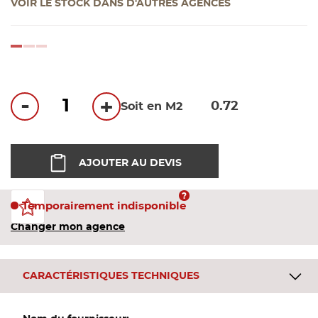
VOIR LE STOCK DANS D'AUTRES AGENCES
Bandes
Pannea
loading...
Panneau
-
+
Soit en M2
AJOUTER AU DEVIS
Temporairement indisponible
Changer mon agence
CARACTÉRISTIQUES TECHNIQUES
Plus