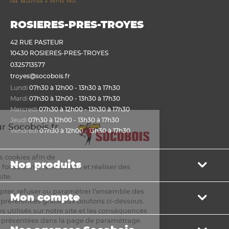
ROSIERES-PRES-TROYES
42 RUE PASTEUR
10430 ROSIERES-PRES-TROYES
0325713577
troyes@socobois.fr
Lundi
07h30 à 12h00 - 13h30 à 17h30
Mardi
07h30 à 12h00 - 13h30 à 17h30
Mercredi
07h30 à 12h00 - 13h30 à 17h30
Jeudi
07h30 à 12h00 - 13h30 à 17h30
Bienvenue sur Socobois.fr
Vendredi
07h30 à 12h00 - 13h30 à 17h30
Cookies
Nous utilisons des cookies afin de
Nos produits
permettre un bon fonctionnement du site et réaliser des
statistiques de visite.
Bois de structure et de charpente
Vous pouvez accepter, refuser ou paramétrer l’ensemble des
Mon compte
Panneau
cookies selon vos préférences grâce aux boutons ci-dessous.
Lame, bardage et lambris
La liste des cookies utilisés sur notre site et les conséquences
Mon panier
de leur refus sont présentées dans la page de paramétrage.
Menuiserie et fenêtre de toit