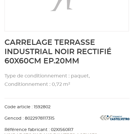
Aménagement extérieur
Panneau
Porte c
Accesso
Plafond
Clôture 
stratifié
Bois br
Panneau
Fenêtre 
Accesso
plafond
Carrele
Skip
CARRELAGE TERRASSE
to
Panneau
Portail,
Colle et
the
INDUSTRIAL NOIR RECTIFIÉ
beginning
60X60CM EP.20MM
of
Tablette
Carreau
the
images
Type de conditionnement : paquet,
gallery
Panneau
Étanché
Conditionnement : 0,72 m²
Panneau
Code article : 1592802
Gencod : 8022978117315
Pannea
Référence fabricant : 02XIS60R7