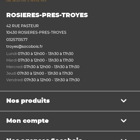
ROSIERES-PRES-TROYES
42 RUE PASTEUR
10430 ROSIERES-PRES-TROYES
0325713577
troyes@socobois.fr
Lundi
07h30 à 12h00 - 13h30 à 17h30
Mardi
07h30 à 12h00 - 13h30 à 17h30
Mercredi
07h30 à 12h00 - 13h30 à 17h30
Jeudi
07h30 à 12h00 - 13h30 à 17h30
Vendredi
07h30 à 12h00 - 13h30 à 17h30
Nos produits
Bois de structure et de charpente
Mon compte
Panneau
Lame, bardage et lambris
Mon panier
Menuiserie et fenêtre de toit