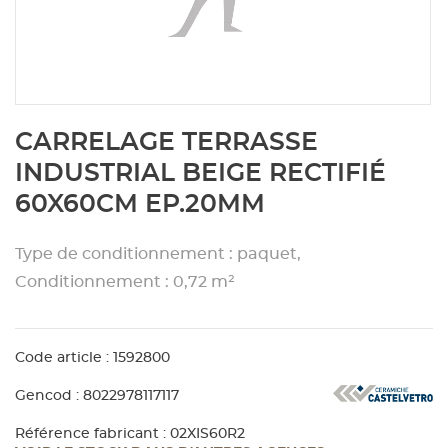
Aménagement extérieur
Panneau
Porte c
Accesso
Plafond
Clôture 
stratifié
Bois br
Panneau
Fenêtre 
Accesso
plafond
Carrele
Skip
CARRELAGE TERRASSE
to
Panneau
Portail,
Colle et
the
INDUSTRIAL BEIGE RECTIFIÉ
beginning
60X60CM EP.20MM
of
Tablette
Carreau
the
images
Type de conditionnement : paquet,
gallery
Panneau
Étanché
Conditionnement : 0,72 m²
Panneau
Code article : 1592800
Gencod : 8022978117117
Pannea
Référence fabricant : 02XIS60R2