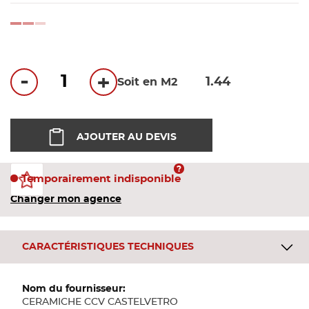
Bandes
loading...
Pannea
-
+
Soit en M2
Panneau
AJOUTER AU DEVIS
Temporairement indisponible
Changer mon agence
CARACTÉRISTIQUES TECHNIQUES
Plus
d'informations
CERAMICHE CCV CASTELVETRO