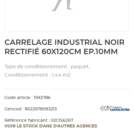
Aménagement extérieur
Panneau
Porte c
Accesso
Plafond
Clôture 
stratifié
Bois br
Panneau
Fenêtre 
Accesso
plafond
Carrele
Skip
CARRELAGE INDUSTRIAL NOIR
to
Panneau
Portail,
Colle et
the
RECTIFIÉ 60X120CM EP.10MM
beginning
of
Tablette
Carreau
Type de conditionnement : paquet,
the
images
Conditionnement : 1,44 m2
gallery
Panneau
Étanché
Code article : 1592786
Panneau
Gencod : 8022978093213
Pannea
Référence fabricant : 02CIS62R7
VOIR LE STOCK DANS D'AUTRES AGENCES