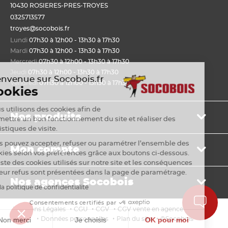
10430 ROSIERES-PRES-TROYES
0325713577
troyes@socobois.fr
Lundi
07h30 à 12h00 - 13h30 à 17h30
Mardi
07h30 à 12h00 - 13h30 à 17h30
Mercredi
07h30 à 12h00 - 13h30 à 17h30
Jeudi
07h30 à 12h00 - 13h30 à 17h30
Bienvenue sur Socobois.fr
Vendredi
07h30 à 12h00 - 13h30 à 17h30
Cookies
Nous utilisons des cookies afin de
Nos produits
permettre un bon fonctionnement du site et réaliser des
statistiques de visite.
Bois de structure et de charpente
Vous pouvez accepter, refuser ou paramétrer l’ensemble des
Mon compte
Panneau
cookies selon vos préférences grâce aux boutons ci-dessous.
Lame, bardage et lambris
La liste des cookies utilisés sur notre site et les conséquences
Mon panier
de leur refus sont présentées dans la page de paramétrage.
Menuiserie et fenêtre de toit
Nos agences Socobois
Mes bons de livraison
Sols & murs
Lire la politique de confidentialité
Mes factures
Isolation et cloison
Localisez nos agences
Consentements certifiés par
Payer en ligne
•
•
•
•
Mentions Légales
CGU
CGV
CGV vente en agence
Cookies
Aménagement extérieur
Les services Socobois
•
•
•
Données personnelles
Plan du site
©Socobois
Non merci
Je choisis
OK pour moi
Espace documentaire