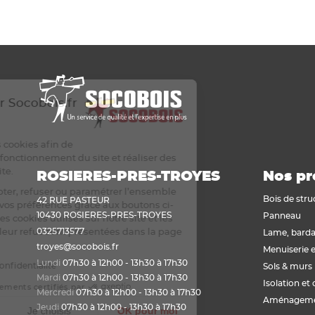
Bienvenue sur Socobois.fr
Cookies
Nous utilisons des cookies afin de
permettre un bon fonctionnement du site et réaliser des
statistiques de visite.
ROSIERES-PRES-TROYES
Nos pr
Vous pouvez accepter, refuser ou paramétrer l’ensemble
Bois de stru
42 RUE PASTEUR
des cookies selon vos préférences grâce aux boutons ci-
10430 ROSIERES-PRES-TROYES
Panneau
dessous. La liste des cookies utilisés sur notre site et les
0325713577
conséquences de leur refus sont présentées dans la page
Lame, barda
de paramétrage.
troyes@socobois.fr
Menuiserie e
Lundi
07h30 à 12h00 - 13h30 à 17h30
Lire la politique de confidentialité
Sols & murs
Mardi
07h30 à 12h00 - 13h30 à 17h30
Isolation et 
Consentements certifiés par
Mercredi
07h30 à 12h00 - 13h30 à 17h30
Aménagemen
Jeudi
07h30 à 12h00 - 13h30 à 17h30
Non merci
Je choisis
OK pour moi