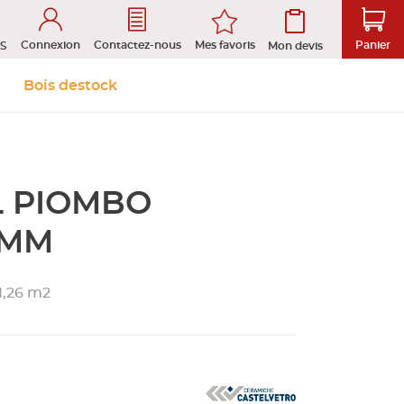
Connexion
Mes favoris
Contactez-nous
Panier
S
Mon devis
 &
Isolation et
Aménagement
Bois destock
Le stock
Prendre rendez-vous en ligne
s
cloison
extérieur
L PIOMBO
tion
ROFIL
0MM
1,26 m2
D