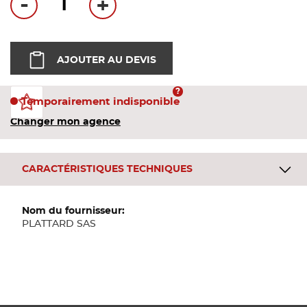
-
+
Bandes
Pannea
AJOUTER AU DEVIS
Panneau
Temporairement indisponible
Changer mon agence
CARACTÉRISTIQUES TECHNIQUES
Plus
d'informations
PLATTARD SAS