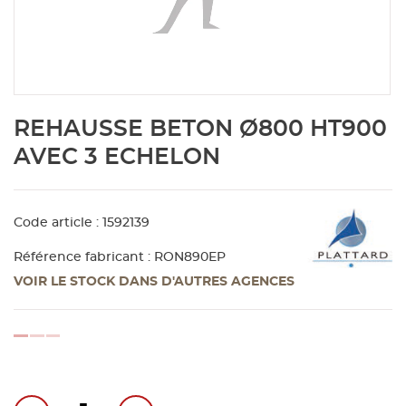
Aménagement extérieur
Panneau
Porte c
Accesso
Plafond
Clôture 
stratifié
Bois br
Panneau
Fenêtre 
Accesso
plafond
Carrele
Skip
REHAUSSE BETON Ø800 HT900
to
Panneau
Portail,
Colle et
the
AVEC 3 ECHELON
beginning
of
Tablette
Carreau
the
Code article : 1592139
images
gallery
Panneau
Étanché
Référence fabricant : RON890EP
VOIR LE STOCK DANS D'AUTRES AGENCES
Panneau
loading...
Pannea