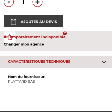
-
+
Bandes
Pannea
AJOUTER AU DEVIS
Panneau
Temporairement indisponible
Changer mon agence
CARACTÉRISTIQUES TECHNIQUES
Plus
d'informations
PLATTARD SAS