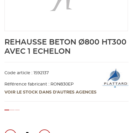
Aménagement extérieur
Panneau
Porte c
Accesso
Plafond
Clôture 
stratifié
Bois br
Panneau
Fenêtre 
Accesso
plafond
Carrele
Skip
REHAUSSE BETON Ø800 HT300
to
Panneau
Portail,
Colle et
the
AVEC 1 ECHELON
beginning
of
Tablette
Carreau
the
Code article : 1592137
images
gallery
Panneau
Étanché
Référence fabricant : RON830EP
VOIR LE STOCK DANS D'AUTRES AGENCES
Panneau
loading...
Pannea