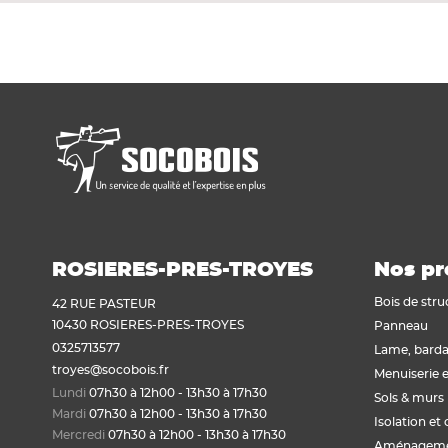
obois.fr
ies afin de permettre un bon
t réaliser des statistiques de
ROSIERES-PRES-TROYES
Nos pr
efuser ou paramétrer l’ensemble
Bois de stru
42 RUE PASTEUR
références grâce aux boutons ci-
10430 ROSIERES-PRES-TROYES
Panneau
ies utilisés sur notre site et les
0325713577
fus sont présentées dans la page
Lame, barda
troyes@socobois.fr
Menuiserie e
Lundi
07h30 à 12h00 - 13h30 à 17h30
ntialité
Sols & murs
Mardi
07h30 à 12h00 - 13h30 à 17h30
Isolation et 
certifiés par
Mercredi
07h30 à 12h00 - 13h30 à 17h30
Aménagemen