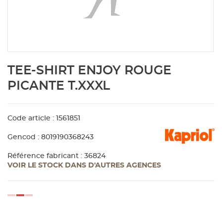
Aménagement extérieur
Panneau
Porte c
Accesso
Plafond
Clôture 
stratifié
Bois br
Panneau
Fenêtre 
Accesso
plafond
Carrele
Skip
TEE-SHIRT ENJOY ROUGE
to
Panneau
Portail,
Colle et
the
PICANTE T.XXXL
beginning
of
Tablette
Carreau
the
Code article : 1561851
images
gallery
Panneau
Étanché
Gencod : 8019190368243
Référence fabricant : 36824
VOIR LE STOCK DANS D'AUTRES AGENCES
Panneau
Pannea
loading...