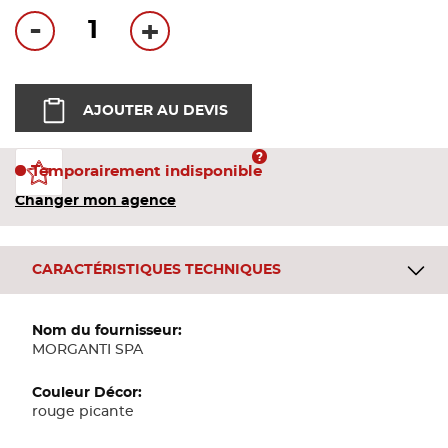
Bandes
-
+
Pannea
AJOUTER AU DEVIS
Panneau
Temporairement indisponible
Changer mon agence
CARACTÉRISTIQUES TECHNIQUES
Plus
d'informations
MORGANTI SPA
rouge picante