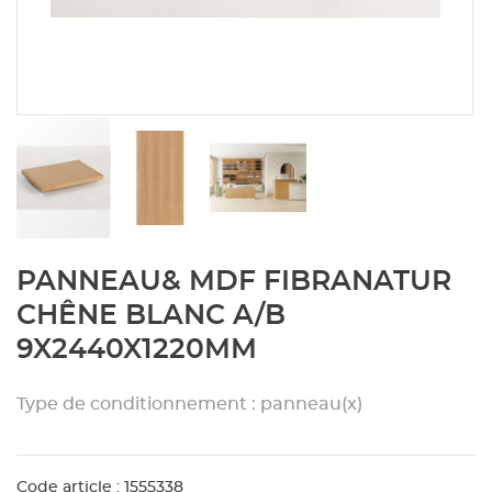
Aménagement extérieur
Panneau
Porte c
Accesso
Plafond
Clôture 
stratifié
Bois br
Panneau
Fenêtre 
Accesso
plafond
Carrele
Panneau
Portail,
Colle et
Tablette
Carreau
Skip
PANNEAU& MDF FIBRANATUR
to
the
Panneau
Étanché
CHÊNE BLANC A/B
beginning
9X2440X1220MM
of
Panneau
the
images
Type de conditionnement : panneau(x)
gallery
Pannea
Code article : 1555338