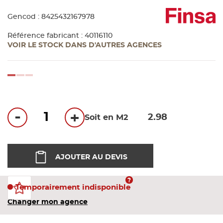
Bandes
Gencod : 8425432167978
Pannea
Référence fabricant : 40116110
VOIR LE STOCK DANS D'AUTRES AGENCES
Panneau
loading...
-
+
Soit en M2
AJOUTER AU DEVIS
Temporairement indisponible
Changer mon agence