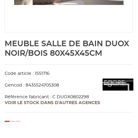
Aménagement extérieur
Panneau
Porte c
Accesso
Plafond
Clôture 
stratifié
Bois br
Panneau
Fenêtre 
Accesso
plafond
Carrele
Skip
MEUBLE SALLE DE BAIN DUOX
to
Panneau
Portail,
Colle et
the
NOIR/BOIS 80X45X45CM
beginning
of
Tablette
Carreau
the
Code article : 1551716
images
gallery
Panneau
Étanché
Gencod : 8435524705308
Référence fabricant : C DUOX0802298
VOIR LE STOCK DANS D'AUTRES AGENCES
Panneau
Pannea
loading...