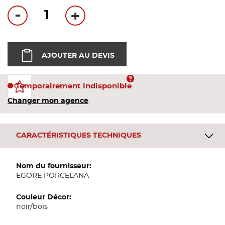
Bandes
-
+
Pannea
AJOUTER AU DEVIS
Panneau
Temporairement indisponible
Changer mon agence
CARACTÉRISTIQUES TECHNIQUES
Plus
d'informations
EGORE PORCELANA
noir/bois