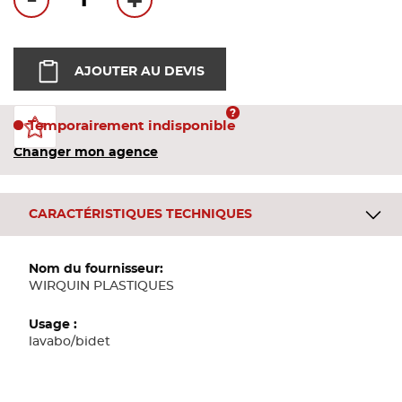
-
+
Bandes
Pannea
AJOUTER AU DEVIS
Panneau
Temporairement indisponible
Changer mon agence
CARACTÉRISTIQUES TECHNIQUES
Plus
d'informations
WIRQUIN PLASTIQUES
lavabo/bidet