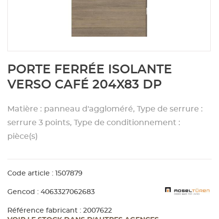
Aménagement extérieur
Panneau
Porte c
Accesso
Plafond
Clôture 
stratifié
Bois br
Panneau
Fenêtre 
Accesso
plafond
Carrele
Skip
PORTE FERRÉE ISOLANTE
to
Panneau
Portail,
Colle et
the
VERSO CAFÉ 204X83 DP
beginning
of
Tablette
Carreau
Matière : panneau d'aggloméré, Type de serrure :
the
images
serrure 3 points, Type de conditionnement :
gallery
Panneau
Étanché
pièce(s)
Panneau
Code article : 1507879
Gencod : 4063327062683
Pannea
Référence fabricant : 2007622