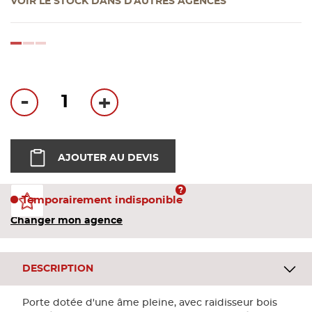
VOIR LE STOCK DANS D'AUTRES AGENCES
Bandes
loading...
Pannea
Panneau
-
+
AJOUTER AU DEVIS
Temporairement indisponible
Changer mon agence
DESCRIPTION
Porte dotée d'une âme pleine, avec raidisseur bois