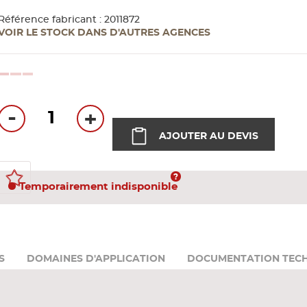
Grillage et accessoires
Rail et montant
Référence fabricant : 2011872
Trappe
PORTAIL, CLÔTURE ET GRILLAGE
VOIR LE STOCK DANS D'AUTRES AGENCES
Vis plaque de plâtre
Voir tout
Portail et portillon
Accessoires de pose de plafond
Accessoires plaque de plâtre bois et aggloméré
loading...
Accessoires plaque de plâtre standard
-
+
COLLE ET ENDUIT
AJOUTER AU DEVIS
Voir tout
Colle
Enduit
Temporairement indisponible
Mortier
Plâtre en sac
CARREAU DE PLÂTRE
S
DOMAINES D'APPLICATION
DOCUMENTATION TEC
ÉTANCHÉITÉ