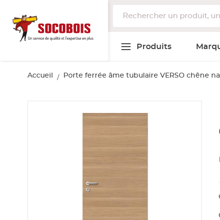
Bois de structure et de
Panneau
Produits
Marq
Livraison et retrait
Atelier de transformation
charpente
Voir tout
Voir tout
Voir tout
Voir tout
Voir tout
Voir tout
Voir tout
Accueil
Porte ferrée âme tubulaire VERSO chêne n
STRUCTURE
CONTREPLAQUÉ
LAME, BARDAGE ET LAMBRIS BRUT
PORTE D'ENTRÉE ET DE SERVICE
PARQUET
ISOLANT NATUREL
LAME ET DALLE DE TERRASSE
Voir tout
Voir tout
Voir tout
Voir tout
Skip
Poutre lamellé-collé
Lambris
Fibre chanvre et mélange
Lame de terrasse bois exotique
PANNEAU PARTICULES BRUT
PORTE ET BLOC PORTE STANDARD
SOL STRATIFIÉ
to
Poutre contrecollée
Lame et bardage épicéa et pin
Fibre coton
Lame de terrasse bois résineux
the
Voir tout
end
Porte et bloc porte postformée
PANNEAU MDF ET FIBRES
SOL VINYLE ET LIÈGE
Poutre aboutée KVH
Lame et bardage mélèze
Fibre de bois et mélange
Lame de terrasse composite
of
Porte et bloc porte gravé alvéolaire
Poutre Lamibois et poutre en I
Lame et bardage autres essences
Laine de mouton
the
PANNEAU ET DALLE OSB
PANNEAU LAMBRIS DE FINITION
AMÉNAGEMENT BOIS
Accessoires de bardage brut
Ouate de cellulose
images
PORTE ET BLOC PORTE TECHNIQUE
Voir tout
BOIS D'OSSATURE
Panneau fibre de bois et ciment
gallery
PANNEAU 3 PLIS
Solive, chevron et poutre
Voir tout
Autres produits isolants naturels et recyclés
Porte et bloc porte âme pleine
Traverse chêne
BOIS DE CHARPENTE
PANNEAU LATTÉ
Porte et bloc porte gravé âme pleine
Rondin et piquet
Voir tout
ISOLANT STANDARD