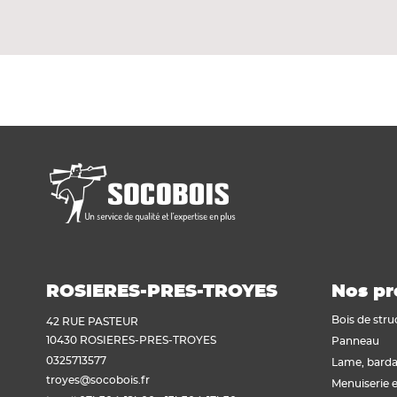
Porte dotée d'une âme tubulaire à bord des
Voir tout
Plaque de plâtre acoustique
V0020.
Plaque de plâtre feu
Plaque de plâtre haute dureté
Plaque de plâtre hydrofuge
Plaque de plâtre plafond
Plaque de plâtre sol
Plaque de plâtre standard
Plaque autres matériaux
ROSIERES-PRES-TROYES
Nos pr
Bois de stru
42 RUE PASTEUR
10430 ROSIERES-PRES-TROYES
Panneau
0325713577
Lame, barda
troyes@socobois.fr
Menuiserie e