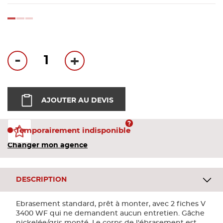
Bandes
loading...
Pannea
-
+
Panneau
AJOUTER AU DEVIS
Temporairement indisponible
Changer mon agence
DESCRIPTION
Ebrasement standard, prêt à monter, avec 2 fiches V
3400 WF qui ne demandent aucun entretien. Gâche