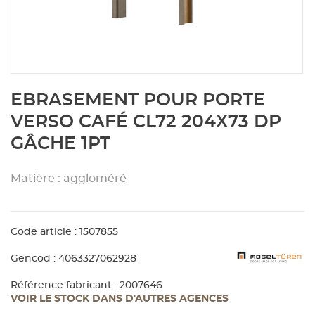
Aménagement extérieur
Panneau
Porte c
Accesso
Plafond
Clôture 
stratifié
Bois br
Panneau
Fenêtre 
Accesso
plafond
Carrele
Skip
EBRASEMENT POUR PORTE
to
Panneau
Portail,
Colle et
the
VERSO CAFÉ CL72 204X73 DP
beginning
GÂCHE 1PT
of
Tablette
Carreau
the
images
Matière : aggloméré
gallery
Panneau
Étanché
Code article : 1507855
Panneau
Gencod : 4063327062928
Pannea
Référence fabricant : 2007646
VOIR LE STOCK DANS D'AUTRES AGENCES