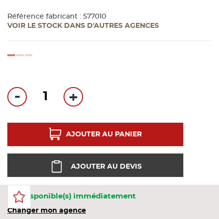
Bandes
Référence fabricant : 577010
VOIR LE STOCK DANS D'AUTRES AGENCES
Pannea
loading...
Panneau
-
+
AJOUTER AU PANIER
AJOUTER AU DEVIS
2 Disponible(s) immédiatement
Changer mon agence