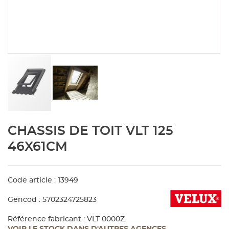
Aménagement extérieur
Panneau
Porte c
Accesso
Plafond
Clôture 
stratifié
Bois br
Panneau
Fenêtre 
Accesso
plafond
Carrele
Panneau
Portail,
Colle et
Tablette
Carreau
Skip
CHASSIS DE TOIT VLT 125
to
the
Panneau
Étanché
46X61CM
beginning
of
Panneau
the
Code article : 13949
images
gallery
Gencod : 5702324725823
Pannea
Référence fabricant : VLT 0000Z