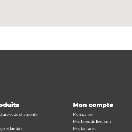
erçage de carrelages. Couronne diamantée courte jusqu'
n aspirateur – la batterie Bluetooth® enclenche autom
oduits
Mon compte
cture et de charpente
Mon panier
Mes bons de livraison
ge et lambris
Mes factures