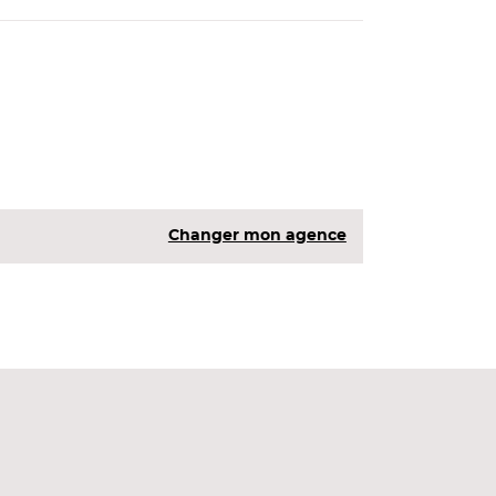
Changer mon agence
de maçonnerie. Avec un poids de seulement
excellent équilibre, machine idéale pour les
tion thermique composite. Percer et visser