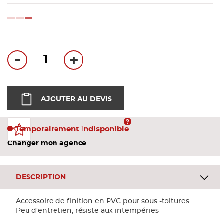
Bandes
loading...
Pannea
-
+
Panneau
AJOUTER AU DEVIS
Temporairement indisponible
Changer mon agence
DESCRIPTION
Accessoire de finition en PVC pour sous -toitures.
Peu d'entretien, résiste aux intempéries