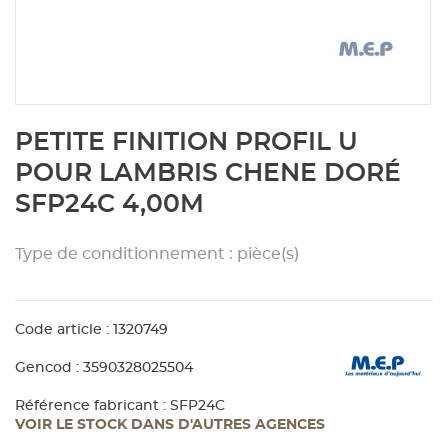
Aménagement extérieur
Panneau
Porte c
Accesso
Plafond
Clôture 
stratifié
Bois br
Panneau
Fenêtre 
Accesso
plafond
Carrele
Skip
PETITE FINITION PROFIL U
to
Panneau
Portail,
Colle et
the
POUR LAMBRIS CHENE DORÉ
beginning
SFP24C 4,00M
of
Tablette
Carreau
the
images
Type de conditionnement : pièce(s)
gallery
Panneau
Étanché
Code article : 1320749
Panneau
Gencod : 3590328025504
Pannea
Référence fabricant : SFP24C
VOIR LE STOCK DANS D'AUTRES AGENCES