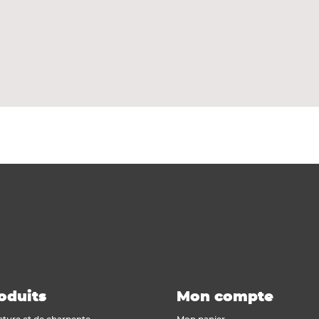
s de fibres-ciment.
ée avec des caractérisitques 'anti-graffiti'.
ne ossature verticale de profilés métalliques solidarisé
 face interne des plaques et le nu extérieur du mur por
izontales en béton (habillage de sous-face).
oduits
Mon compte