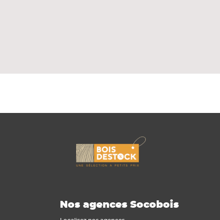
s à la structure porteuse par des pattes-
teur ou de l'isolant thermique éventuel.
Nos agences Socobois