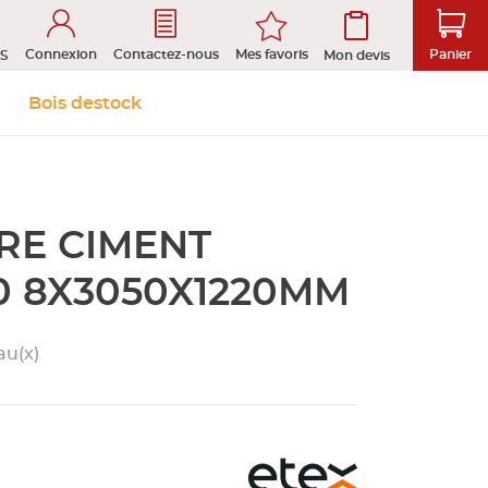
Connexion
Mes favoris
Contactez-nous
Panier
S
Mon devis
 &
Isolation et
Aménagement
Bois destock
Le stock
Prendre rendez-vous en ligne
s
cloison
extérieur
RE CIMENT
tion
ROFIL
0 8X3050X1220MM
au(x)
D