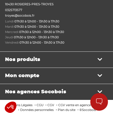
10430 ROSIERES-PRES-TROYES
0325713577
troyes@socobois.fr
Lundi
07h30 à 12h00 - 13h30 à 17h30
Mardi
07h30 à 12h00 - 13h30 à 17h30
Mercredi
07h30 à 12h00 - 13h30 à 17h30
Jeudi
07h30 à 12h00 - 13h30 à 17h30
Vendredi
07h30 à 12h00 - 13h30 à 17h30
Nos produits
Bois de structure et de charpente
Mon compte
Panneau
Lame, bardage et lambris
Mon panier
Menuiserie et fenêtre de toit
Nos agences Socobois
Mes bons de livraison
Sols & murs
Mes factures
Isolation et cloison
Localisez nos agences
Payer en ligne
•
•
•
•
Mentions Légales
CGU
CGV
CGV vente en agence
Cookies
Aménagement extérieur
Les services Socobois
•
•
•
Données personnelles
Plan du site
©Socobois