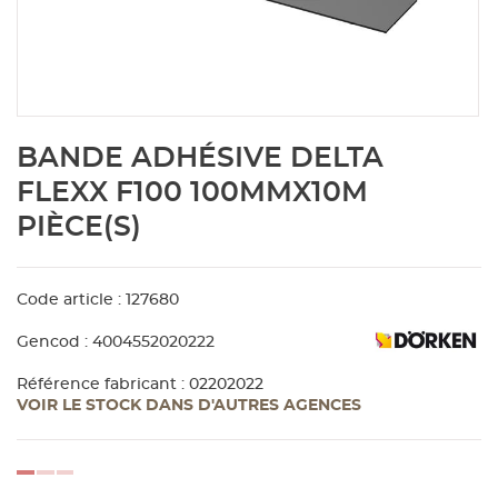
Aménagement extérieur
Panneau
Porte c
Accesso
Plafond
Clôture 
stratifié
Bois br
Panneau
Fenêtre 
Accesso
plafond
Carrele
Skip
BANDE ADHÉSIVE DELTA
to
Panneau
Portail,
Colle et
the
FLEXX F100 100MMX10M
beginning
PIÈCE(S)
of
Tablette
Carreau
the
images
gallery
Code article : 127680
Panneau
Étanché
Gencod : 4004552020222
Panneau
Référence fabricant : 02202022
VOIR LE STOCK DANS D'AUTRES AGENCES
Pannea
loading...