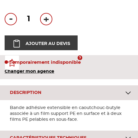
Bandes
-
+
Pannea
Panneau
AJOUTER AU DEVIS
Temporairement indisponible
Changer mon agence
DESCRIPTION
Bande adhésive extensible en caoutchouc-butyle
associée à un film support PE en surface et à deux
films PE pelables en sous-face.